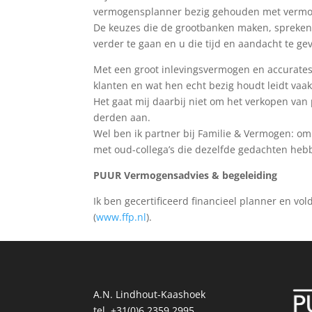
vermogensplanner bezig gehouden met vermo
De keuzes die de grootbanken maken, spreken 
verder te gaan en u die tijd en aandacht te gev
Met een groot inlevingsvermogen en accuratesse
klanten en wat hen echt bezig houdt leidt vaa
Het gaat mij daarbij niet om het verkopen va
derden aan.
Wel ben ik partner bij Familie & Vermogen: o
met oud-collega’s die dezelfde gedachten hebb
PUUR Vermogensadvies & begeleiding
Ik ben gecertificeerd financieel planner en vo
(
www.ffp.nl
).
A.N. Lindhout-Kaashoek
tel.
+31(0)6 2359 2995