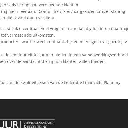
gensadvisering aan vermogende klanten.
mij niet meer aan. Daarom heb ik ervoor gekozen om zelfstandig
en die ik vind dat u verdient.
, stel ik u centraal. Veel vragen en aandachtig luisteren naar mij
k tot verrassende uitkomsten.
n producten, want ik werk onafhankelijk en neem geen vergoeding v
m u de continuïteit te kunnen bieden in een samenwerkingsverban
en over de aandacht die zij hun klanten willen bieden.
ldoe aan de kwaliteitseisen van de Federatie Financiële Planning