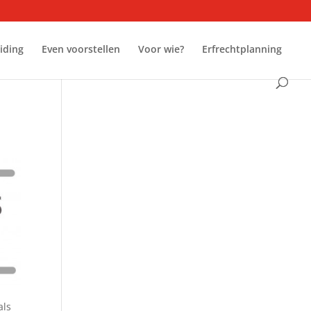
iding
Even voorstellen
Voor wie?
Erfrechtplanning
als