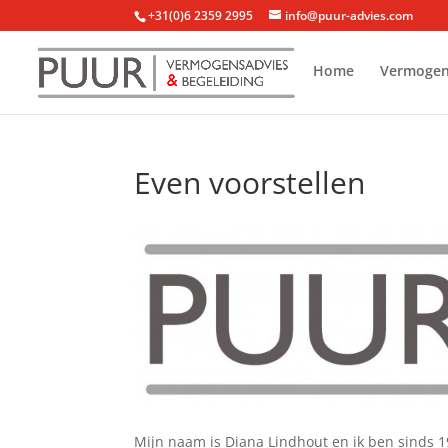
+31(0)6 2359 2995
info@puur-advies.com
Home
Vermogen
Even voorstellen
Mijn naam is Diana Lindhout en ik ben sinds 19